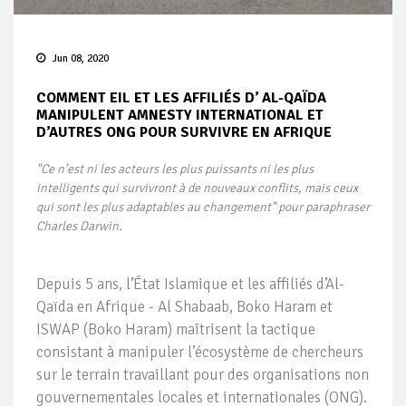
Jun 08, 2020
COMMENT EIL ET LES AFFILIÉS D’ AL-QAÏDA
MANIPULENT AMNESTY INTERNATIONAL ET
D’AUTRES ONG POUR SURVIVRE EN AFRIQUE
"Ce n’est ni les acteurs les plus puissants ni les plus
intelligents qui survivront à de nouveaux conflits, mais ceux
qui sont les plus adaptables au changement" pour paraphraser
Charles Darwin.
Depuis 5 ans, l’État Islamique et les affiliés d’Al-
Qaïda en Afrique - Al Shabaab, Boko Haram et
ISWAP (Boko Haram) maîtrisent la tactique
consistant à manipuler l’écosystème de chercheurs
sur le terrain travaillant pour des organisations non
gouvernementales locales et internationales (ONG).